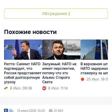
Обсуждения
2
Похожие новости
Рютте: Саммит НАТО
Залужный: НАТО не
В верховном штаб
подтвердит, что
имеет перспектив,
НАТО задержали
Россия представляет
потому что это
стажерку за шпи
собой долгосрочную
Альянс Старого
25 Июл. 18:15
угрозу
Света
8 Июл. 09:36
8 Июл. 11:14
Bb
13 июня 2026, 10:25
21 345