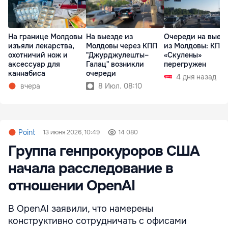
На границе Молдовы
На выезде из
Очереди на выез
изъяли лекарства,
Молдовы через КПП
из Молдовы: КПП
охотничий нож и
"Джурджулешты–
«Скулены»
аксессуар для
Галац" возникли
перегружен
каннабиса
очереди
4 дня назад
вчера
8 Июл. 08:10
Point
13 июня 2026, 10:49
14 080
Группа генпрокуроров США
начала расследование в
отношении OpenAI
В OpenAI заявили, что намерены
конструктивно сотрудничать с офисами