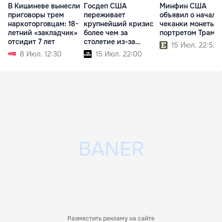
В Кишиневе вынесли
Госдеп США
Минфин США
приговоры трем
переживает
объявил о начале
наркоторговцам: 18-
крупнейший кризис
чеканки монеты с
летний «закладчик»
более чем за
портретом Трамп
отсидит 7 лет
столетие из-за
15 Июл. 22:52
реформ Трампа
8 Июл. 12:30
15 Июл. 22:00
Разместить рекламу на сайте