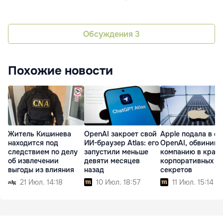
Обсуждения
3
Похожие новости
Житель Кишинева
OpenAI закроет свой
Apple подала в су
находится под
ИИ-браузер Atlas: его
OpenAI, обвинив
следствием по делу
запустили меньше
компанию в краж
об извлечении
девяти месяцев
корпоративных
выгоды из влияния
назад
секретов
21 Июл. 14:18
10 Июл. 18:57
11 Июл. 15:14