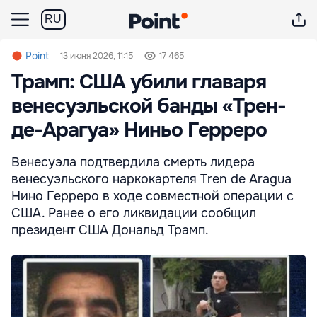
RU
Point
13 июня 2026, 11:15
17 465
Трамп: США убили главаря
венесуэльской банды «Трен-
де-Арагуа» Ниньо Герреро
Венесуэла подтвердила смерть лидера
венесуэльского наркокартеля Tren de Aragua
Нино Герреро в ходе совместной операции с
США. Ранее о его ликвидации сообщил
президент США Дональд Трамп.