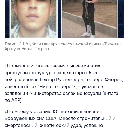
Трамп: США убили главаря венесуэльской банды «Трен-де-
Арагуа» Ниньо Герреро.
«Произошли столкновения с членами этих
преступных структур, в ходе которых был
нейтрализован Гектор Рустенфорд Герреро Флорес,
известный как "Нино Герреро"»,— указано в
заявлении Министерства связи Венесуэлы (цитата
по AFP).
«По моему указанию Южное командование
Вооруженных сил США нанесло стремительный и
смертоносный кинетический удар, успешно