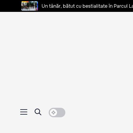
Un tânăr, bătut cu bestialitate în Parcul L