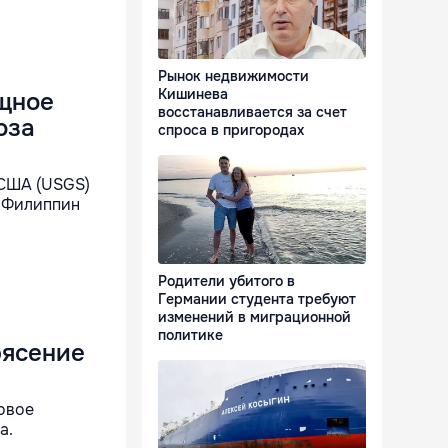
Рынок недвижимости
Кишинева
щное
восстанавливается за счет
оза
спроса в пригородах
 США (USGS)
е Филиппин
Родители убитого в
Германии студента требуют
изменений в миграционной
политике
рясение
овое
а.