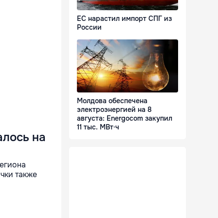
ЕС нарастил импорт СПГ из
России
Молдова обеспечена
электроэнергией на 8
августа: Energocom закупил
11 тыс. МВт·ч
алось на
региона
чки также