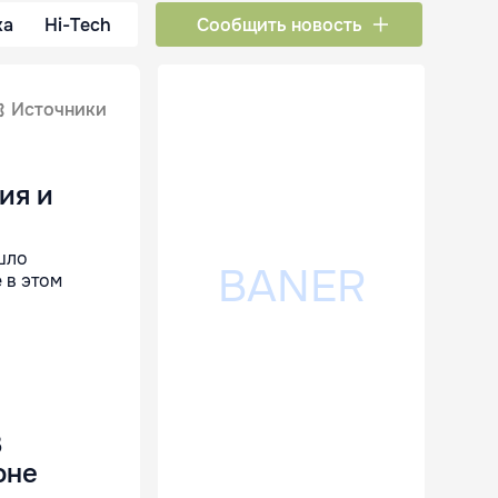
ка
Hi-Tech
Сообщить новость
Источники
ия и
шло
 в этом
3
оне