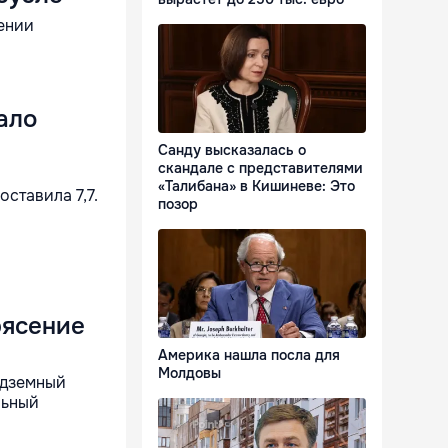
ении
ало
Санду высказалась о
скандале с представителями
«Талибана» в Кишиневе: Это
оставила 7,7.
позор
рясение
Америка нашла посла для
Молдовы
одземный
льный