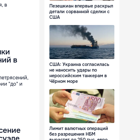
, в
Пезешкиан впервые раскрыл
детали сорванной сделки с
США
мки
ний в
США: Украина согласилась
не наносить удары по
нероссийским танкерам в
летрясений,
Чёрном море
ии "до" и
сение
Лимит валютных операций
без разрешения НБМ
суэле
вырастет до 250 тыс. евро