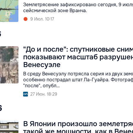
Землетрясение зафиксировано сегодня, 9 июля
сейсмической зоне Вранча.
9 Июл. 10:17
6
"До и после": спутниковые сни
показывают масштаб разруше
Венесуэле
В среду Венесуэлу потрясла серия из двух зем
особенно пострадал штат Ла-Гуайра. Фотограф
"после", опубл…
27 Июн. 18:29
6
В Японии произошло землетря
такой же мощности, как в Вене