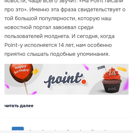
новости, чаще всего звучит: «На Point писали
про это». Именно эта фраза свидетельствует о
той большой популярности, которую наш
новостной портал завоевал среди
пользователей молднета. И сегодня, когда
Point-у исполняется 14 лет, нам особенно
приятно слышать подобные упоминания.
читать далее
1
2
3
4
5
6
7
8