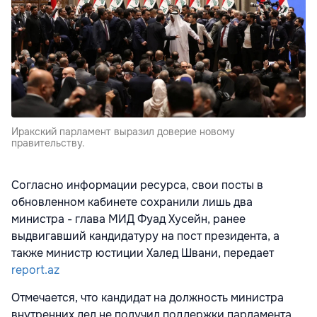
Иракский парламент выразил доверие новому
правительству.
Согласно информации ресурса, свои посты в
обновленном кабинете сохранили лишь два
министра - глава МИД Фуад Хусейн, ранее
выдвигавший кандидатуру на пост президента, а
также министр юстиции Халед Швани, передает
report.az
Отмечается, что кандидат на должность министра
внутренних дел не получил поддержки парламента.