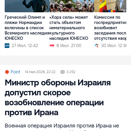
Греческий Олимп и
«Хора села» может
Комиссия по
пляжи Нормандии
стать объектом
госпредприятиям
включены в список
нематериального
возобновит
Всемирного наследия
культурного
заседания после
ЮНЕСКО
наследия ЮНЕСКО
отсутствия квору
27 Июл. 12:42
8 Июл. 21:00
30 Июл. 12:36
Point
14 мая 2026, 22:22
3 252
Министр обороны Израиля
допустил скорое
возобновление операции
против Ирана
Военная операция Израиля против Ирана не