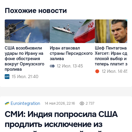
Похожие новости
США возобновили
Иран атаковал
Шеф Пентагона
удары по Ирану на
страны Персидского
Хегсет: Иран сде
фоне обострения
залива
плохой выбор и
вокруг Ормузского
теперь платит за 
12 Июл. 13:45
пролива
12 Июл. 14:45
15 Июл. 21:40
Eurointegration
14 мая 2026, 22:16
2 737
СМИ: Индия попросила США
продлить исключение из