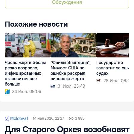
Обсуждения
Похожие новости
Число жертв Эболы
"Файлы Эпштейна":
Государство
резко возросло,
Минюст США по
заплатит за ошиб
инфицированных
ошибке раскрыл
судах
становится все
личности жертв
28 Июл. 08:03
больше
31 Июл. 23:49
24 Июл. 09:06
Moldova1
14 мая 2026, 22:27
3 885
Для Старого Орхея возобновят