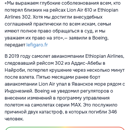
«Мы выражаем глубокие соболезнования всем, кто
потерял близких на рейсах Lion Air 610 и Ethiopian
Airlines 302. Хотя мы достигли внесудебных
соглашений практически по всем искам, семьи
имеют полное право обращаться в суд, и мы
уважаем их право на это»,— заявили в Boeing,
передает
lefigaro.fr
В 2019 году самолет авиакомпании Ethiopian Airlines,
следовавший рейсом 302 из Аддис-Абебы в
Найроби, потерпел крушение через несколько минут
после взлета. Пятью месяцами ранее борт
авиакомпании Lion Air упал
в Яванское море рядом с
Индонезией. Boeing не уведомил регуляторов о
внесении изменений в программу управления
полетом на самолетах серии MAX. Это послужило
причиной двух катастроф, в которых погибли 346
человек.