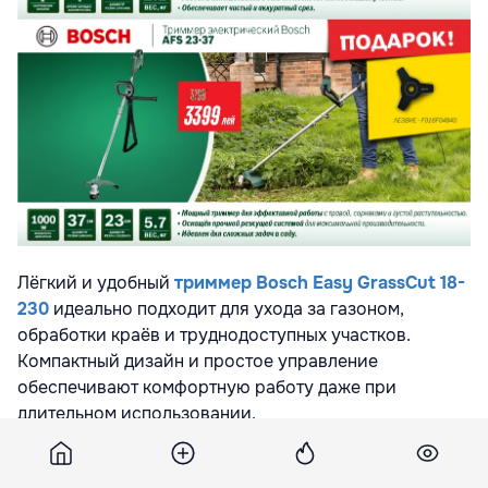
Лёгкий и удобный
триммер Bosch Easy GrassCut 18-
230
идеально подходит для ухода за газоном,
обработки краёв и труднодоступных участков.
Компактный дизайн и простое управление
обеспечивают комфортную работу даже при
длительном использовании.
Мощный триммер Bosch AFS 23-37
создан для
эффективной работы с густой травой, сорняками и