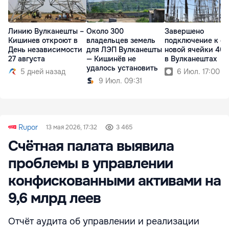
Линию Вулканешты –
Около 300
Завершено
Кишинев откроют в
владельцев земель
подключение к се
День независимости
для ЛЭП Вулканешты
новой ячейки 400
27 августа
— Кишинёв не
в Вулканештах
удалось установить
5 дней назад
6 Июл. 17:00
9 Июл. 09:31
Rupor
13 мая 2026, 17:32
3 465
Счётная палата выявила
проблемы в управлении
конфискованными активами на
9,6 млрд леев
Отчёт аудита об управлении и реализации