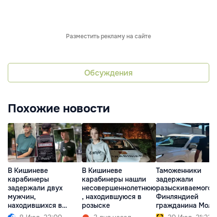
Разместить рекламу на сайте
Обсуждения
Похожие новости
В Кишиневе
В Кишиневе
Таможенники
карабинеры
карабинеры нашли
задержали
задержали двух
несовершеннолетнюю
разыскиваемого
мужчин,
, находившуюся в
Финляндией
находившихся в
розыске
гражданина Молд
розыске