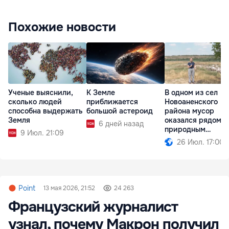
Похожие новости
Ученые выяснили,
К Земле
В одном из сел
сколько людей
приближается
Новоаненского
способна выдержать
большой астероид
района мусор
Земля
оказался рядом с
6 дней назад
природным
9 Июл. 21:09
памятником
26 Июл. 17:00
Point
13 мая 2026, 21:52
24 263
Французский журналист
узнал, почему Макрон получил