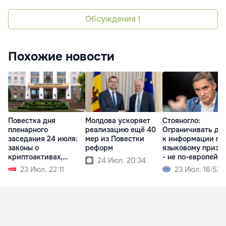
Обсуждения
1
Похожие новости
Повестка дня
Молдова ускоряет
Стояногло:
пленарного
реализацию ещё 40
Ограничивать до
заседания 24 июля:
мер из Повестки
к информации по
законы о
реформ
языковому призн
криптоактивах,
- не по-европейс
24 Июл. 20:34
судебной реформе
23 Июл. 22:11
23 Июл. 16:52