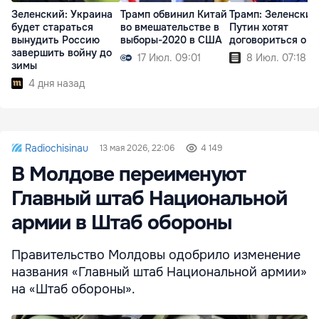
Зеленский: Украина
Трамп обвинил Китай
Трамп: Зеленский
будет стараться
во вмешательстве в
Путин хотят
вынудить Россию
выборы-2020 в США
договориться о м
завершить войну до
17 Июл. 09:01
8 Июл. 07:18
зимы
4 дня назад
Radiochisinau
13 мая 2026, 22:06
4 149
В Молдове переименуют
Главный штаб Национальной
армии в Штаб обороны
Правительство Молдовы одобрило изменение
названия «Главный штаб Национальной армии»
на «Штаб обороны».