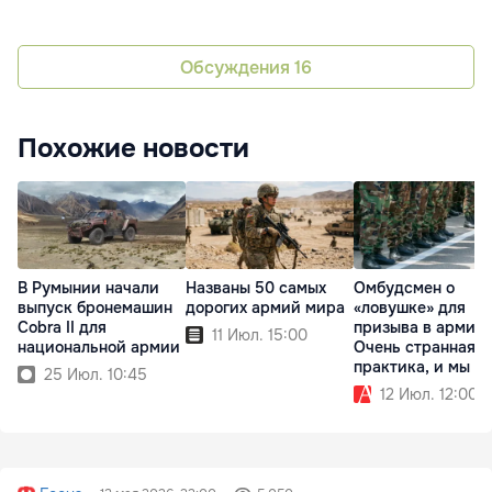
Обсуждения
16
Похожие новости
В Румынии начали
Названы 50 самых
Омбудсмен о
выпуск бронемашин
дорогих армий мира
«ловушке» для
Cobra II для
призыва в армию:
11 Июл. 15:00
национальной армии
Очень странная
практика, и мы ее
25 Июл. 10:45
проверяем
12 Июл. 12:00