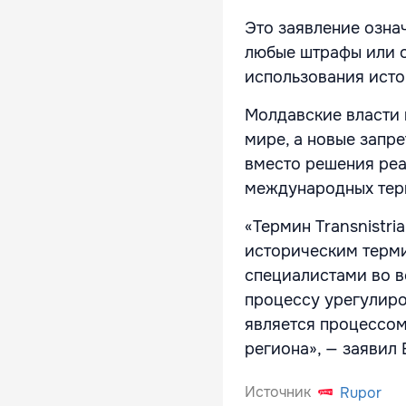
Это заявление озна
любые штрафы или о
использования исто
Молдавские власти 
мире, а новые запр
вместо решения ре
международных тер
«Термин Transnistr
историческим терми
специалистами во вс
процессу урегулиро
является процессо
региона», — заявил
Источник
Rupor