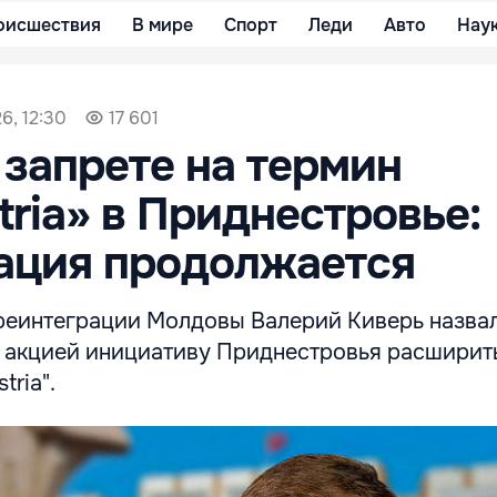
оисшествия
В мире
Спорт
Леди
Авто
Нау
6, 12:30
17 601
 запрете на термин
tria» в Приднестровье:
ация продолжается
реинтеграции Молдовы Валерий Киверь назва
 акцией инициативу Приднестровья расширить
tria".