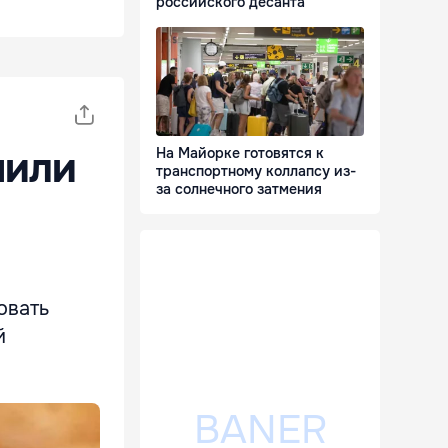
российского десанта
чили
На Майорке готовятся к
транспортному коллапсу из-
за солнечного затмения
овать
й