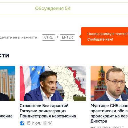
Обсуждения
54
Нашли ошибку в тексте
+
делите ее и нажмите
CTRL
ENTER
Сообщите нам!
сти
Стояногло: Без гарантий
Мустяцэ: СИБ знае
Гагаузии реинтеграция
практически обо в
вление
Приднестровья невозможна
происходит на лев
Днестра
15 Июл. 16:44