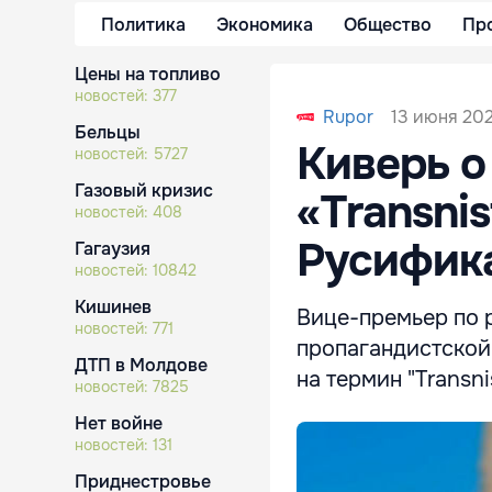
Политика
Экономика
Общество
Пр
Цены на топливо
новостей:
377
13 июня 202
Rupor
Бельцы
Киверь о
новостей:
5727
Газовый кризис
«Transnis
новостей:
408
Русифик
Гагаузия
новостей:
10842
Кишинев
Вице-премьер по 
новостей:
771
пропагандистской
ДТП в Молдове
на термин "Transnis
новостей:
7825
Нет войне
новостей:
131
Приднестровье