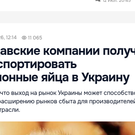
12 Июл. 20:45
6, 12:14
11 065
авские компании полу
спортировать
онные яйца в Украину
 что выход на рынок Украины может способств
 расширению рынков сбыта для производителе
трасли.