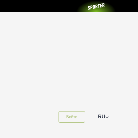
⌵
RU
Войти