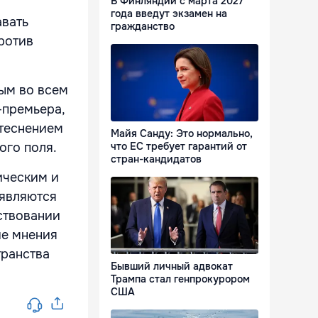
В Финляндии с марта 2027
года введут экзамен на
авать
гражданство
ротив
ым во всем
-премьера,
теснением
Майя Санду: Это нормально,
что ЕС требует гарантий от
го поля.
стран-кандидатов
ическим и
 являются
тствовании
ие мнения
ранства
Бывший личный адвокат
Трампа стал генпрокурором
США