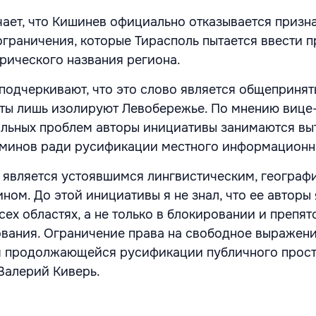
чает, что Кишинев официально отказывается призн
граничения, которые Тирасполь пытается ввести п
рического названия региона.
подчеркивают, что это слово является общепринят
еты лишь изолируют Левобережье. По мнению вице
альных проблем авторы инициативы занимаются вы
минов ради русификации местного информационно
ia является устоявшимся лингвистическим, географ
ном. До этой инициативы я не знал, что ее авторы
ех областях, а не только в блокировании и препя
вания. Ограничение права на свободное выражен
м продолжающейся русификации публичного прост
 Валерий Киверь.