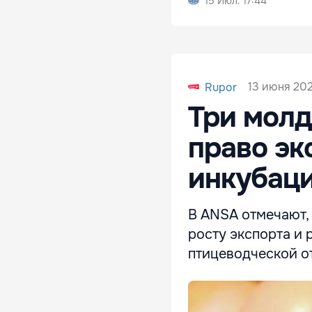
15 Июл. 17:44
13 июня 202
Rupor
Три молд
право эк
инкубаци
В ANSA отмечают,
росту экспорта и
птицеводческой о