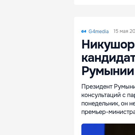
15 мая 20
G4media
Никушор
кандидат
Румынии
Президент Румыни
консультаций с п
понедельник, он н
премьер-министра