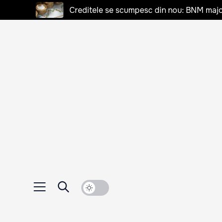
Creditele se scumpesc din nou: BNM majo