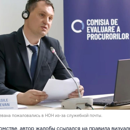
евана пожаловались в НОН из-за служебной почты.
омстве, автор жалобы ссылался на правила визуал