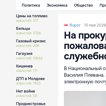
Политика
Экономика
Общество
Пр
Цены на топливо
новостей:
377
15 мая 2026
Rupor
Бельцы
На проку
новостей:
5726
Газовый кризис
пожалова
новостей:
408
служебн
Гагаузия
новостей:
10842
Кишинев
В Национальный о
новостей:
771
Василия Плевана.
ДТП в Молдове
электронную почту
новостей:
7823
Нет войне
новостей:
131
Приднестровье