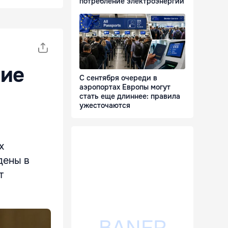
потребление электроэнергии
ние
С сентября очереди в
аэропортах Европы могут
стать еще длиннее: правила
ужесточаются
х
дены в
т