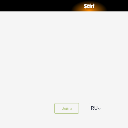
⌵
RU
Войти