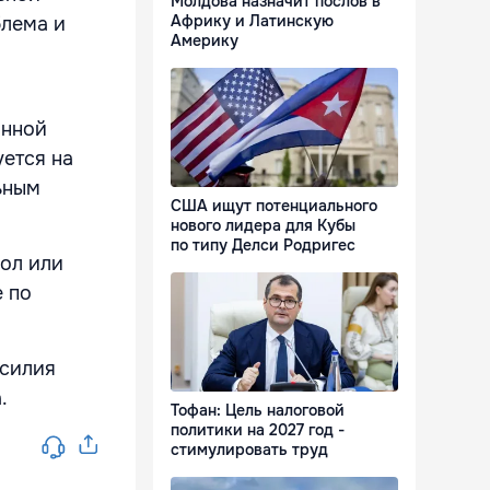
Молдова назначит послов в
Африку и Латинскую
блема и
Америку
онной
уется на
ьным
США ищут потенциального
нового лидера для Кубы
по типу Делси Родригес
ол или
е по
асилия
.
Тофан: Цель налоговой
политики на 2027 год -
стимулировать труд