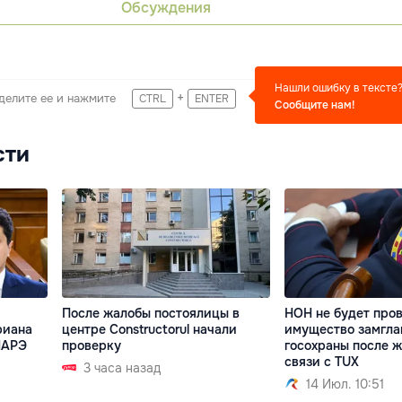
Обсуждения
Нашли ошибку в тексте
+
делите ее и нажмите
CTRL
ENTER
Сообщите нам!
сти
После жалобы постоялицы в
НОН не будет про
риана
центре Constructorul начали
имущество замгл
НАРЭ
проверку
госохраны после ж
связи с TUX
3 часа назад
14 Июл. 10:51