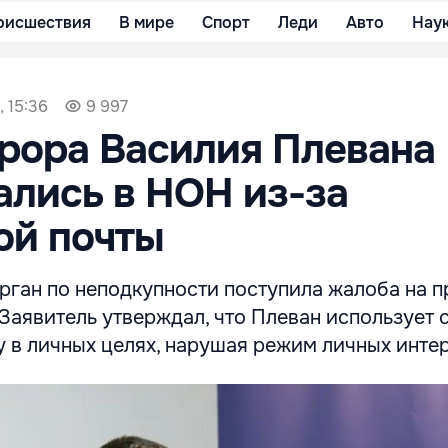
оисшествия
В мире
Спорт
Леди
Авто
Нау
, 15:36
9 997
рора Василия Плевана
лись в НОН из-за
ой почты
рган по неподкупности поступила жалоба на 
 Заявитель утверждал, что Плеван использует
 в личных целях, нарушая режим личных инте