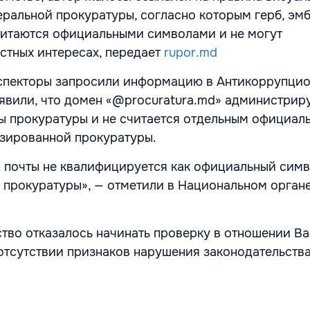
ральной прокуратуры, согласно которым герб, эм
читаются официальными символами и не могут
астных интересах, передает
rupor.md
нспекторы запросили информацию в Антикоррупци
аявили, что домен «@procuratura.md» администрир
ы прокуратуры и не считается отдельным официал
зированной прокуратуры.
 почты не квалифицируется как официальный симв
 прокуратуры», — отметили в Национальном орган
ство отказалось начинать проверку в отношении В
 отсутствии признаков нарушения законодательства