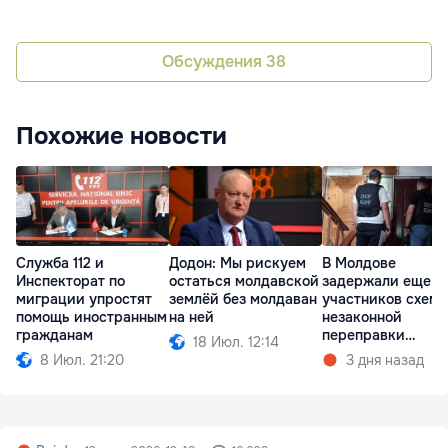
Обсуждения
38
Похожие новости
Служба 112 и
Додон: Мы рискуем
В Молдове
Инспекторат по
остаться молдавской
задержали еще т
миграции упростят
землёй без молдаван
участников схем
помощь иностранным
на ней
незаконной
гражданам
переправки
18 Июл. 12:14
украинцев в ЕС
8 Июл. 21:20
3 дня назад