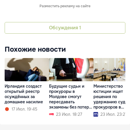
Разместить рекламу на сайте
Обсуждения
1
Похожие новости
Ирландия создаст
Будущие судьи и
Министерство
открытый реестр
прокуроры в
юстиции ищет
осуждённых за
Молдове смогут
решения по
домашнее насилие
пересдавать
удержанию судей
экзамены без потери
прокуроров в
17 Июл. 19:45
стипендии
системе
23 Июл. 18:27
23 Июл. 23:27