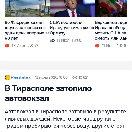
Во Флориде казнят
США поставили
Верховный лидер
двух заключенных в
Ирану ультиматум по
Ирана пообещал
один день впервые за
Ормузу
мстить США за
60 лет
смерть Али Хаме
11 Июл. 18:00
17 Июл. 22:52
11 Июл. 19:00
Realitatea
12 июня 2026, 18:00
10 821
В Тирасполе затопило
автовокзал
Автовокзал в Тирасполе затопило в результате
ливневых дождей. Некоторые маршрутки с
трудом пробираются через воду, другие стоят