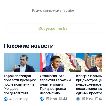
Разместить рекламу на сайте
Обсуждения
58
Похожие новости
Тофан пообещал
Стояногло: Без
Киверь: Большин
провести проверку
гарантий Гагаузии
приднестровцев
после появления в
реинтеграция
поддерживают
Молдове
Приднестровья
восстановление
представителя
невозможна
единых простран
Южной Осетии
4 дня назад
15 Июл. 16:44
15 Июл. 17:44