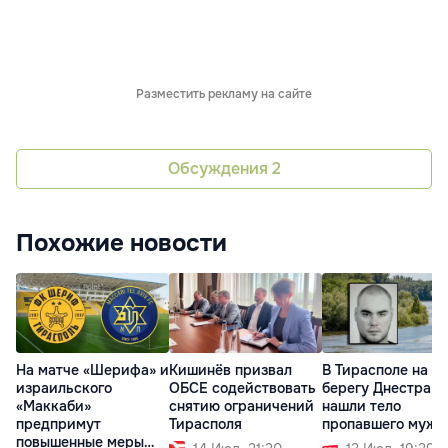
Разместить рекламу на сайте
Обсуждения
2
Похожие новости
На матче «Шерифа» и
Кишинёв призвал
В Тирасполе на
израильского
ОБСЕ содействовать
берегу Днестра
«Маккаби»
снятию ограничений
нашли тело
предпримут
Тирасполя
пропавшего мужч
повышенные меры