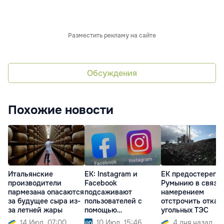
Разместить рекламу на сайте
Обсуждения
Похожие новости
Итальянские
ЕК: Instagram и
ЕК предостерегла
производители
Facebook
Румынию в связи 
пармезана опасаются
подсаживают
намерением
за будущее сыра из-
пользователей с
отстрочить отказ 
за летней жары
помощью
угольных ТЭС
«затягивающего»
14 Июл. 07:00
10 Июл. 15:46
4 дня назад