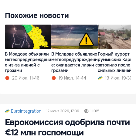
Похожие новости
В Молдове объявили
В Молдове объявлено
Горный курорт в
метеопредупреждени
метеопредупреждени
румынских Карпа
е из-за ливней с
е: ожидаются ливни с
затопило после
грозами
грозами
сильных ливней
20 Июл. 11:46
19 Июл. 14:44
19 Июл. 19:30
Eurointegration
12 июня 2026, 17:36
11 015
Еврокомиссия одобрила почти
€12 млн госпомощи