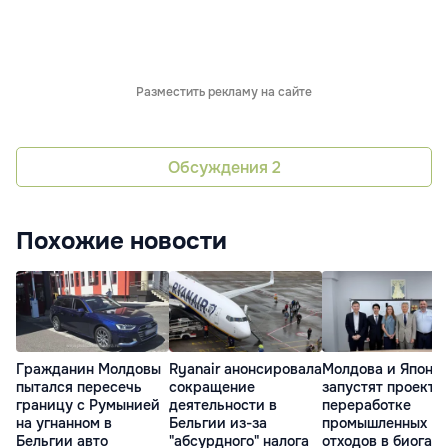
Разместить рекламу на сайте
Обсуждения
2
Похожие новости
Гражданин Молдовы
Ryanair анонсировала
Молдова и Япони
пытался пересечь
сокращение
запустят проект п
границу с Румынией
деятельности в
переработке
на угнанном в
Бельгии из-за
промышленных
Бельгии авто
"абсурдного" налога
отходов в биогаз