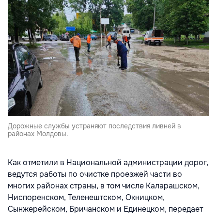
Дорожные службы устраняют последствия ливней в
районах Молдовы.
Как отметили в Национальной администрации дорог,
ведутся работы по очистке проезжей части во
многих районах страны, в том числе Каларашском,
Ниспоренском, Теленештском, Окницком,
Сынжерейском, Бричанском и Единецком, передает