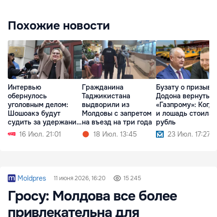
Похожие новости
Интервью
Гражданина
Бузату о призыве
обернулось
Таджикистана
Додона вернуться
уголовным делом:
выдворили из
«Газпрому»: Когда
Шошоакэ будут
Молдовы с запретом
и лошадь стоила
судить за удержание
на въезд на три года
рубль
журналистов
16 Июл. 21:01
18 Июл. 13:45
23 Июл. 17:27
Moldpres
11 июня 2026, 16:20
15 245
Гросу: Молдова все более
привлекательна для