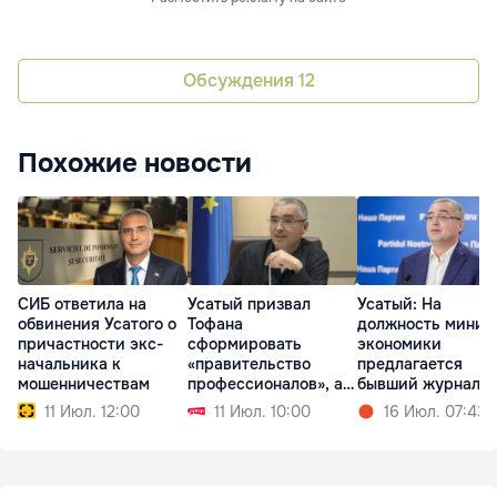
Обсуждения
12
Похожие новости
СИБ ответила на
Усатый призвал
Усатый: На
обвинения Усатого о
Тофана
должность минис
причастности экс-
сформировать
экономики
начальника к
«правительство
предлагается
мошенничествам
профессионалов», а
бывший журнали
не кабинет PAS
11 Июл. 12:00
11 Июл. 10:00
16 Июл. 07:43