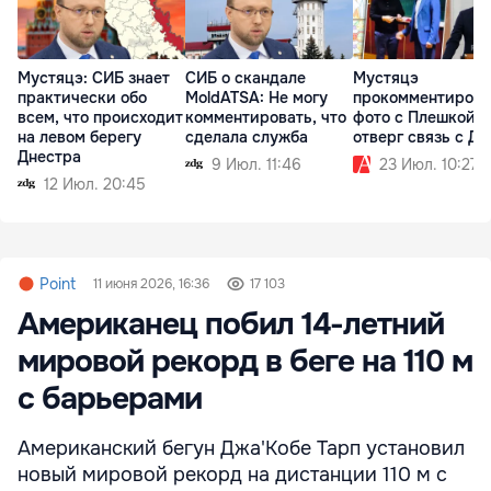
Мустяцэ: СИБ знает
СИБ о скандале
Мустяцэ
практически обо
MoldATSA: Не могу
прокомментирова
всем, что происходит
комментировать, что
фото с Плешкой и
на левом берегу
сделала служба
отверг связь с Д
Днестра
9 Июл. 11:46
23 Июл. 10:27
12 Июл. 20:45
Point
11 июня 2026, 16:36
17 103
Американец побил 14-летний
мировой рекорд в беге на 110 м
с барьерами
Американский бегун Джа'Кобе Тарп установил
новый мировой рекорд на дистанции 110 м с