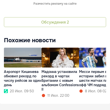
Разместить рекламу на сайте
Обсуждения
2
Похожие новости
Аэропорт Кишинева
Мадонна установила
Месси первым в
обновил рекорд по
рекорд в чартах
истории забил в
числу рейсов за один
Британии с новым
шести матчах пле
день
альбомом Confessions
офф ЧМ подряд
II
20 Июл. 09:50
8 Июл. 08:02
11 Июл. 22:00