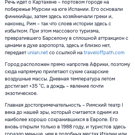
Речь идет о Картахене – портовом городе на
побережье Мурсии на юге Испании. Его основали
финикийцы, затем здесь хозяйничали греки и,
наконец, Рим – так что слоев истории здесь с
избытком. При этом массового туризма,
превратившего Барселону в сплошной аттракцион с
ценами в духе аэропорта, здесь и близко нет,
передает
unian.net
со ссылкой на
traveloffpath.com
Город расположен прямо напротив Африки, поэтому
сюда напрямую прилетают сухие сахарские
воздушные массы. Дневная температура летом
достигает +35 °C, а дождь – явление почти
экзотическое.
Главная достопримечательность – Римский театр I
века до нашей эры, который считается одним из
наиболее хорошо сохранившихся в Европе. Его
вновь открыли только в 1988 году, и туристов здесь
гораздо меньше, чем в подобных местах Италии или