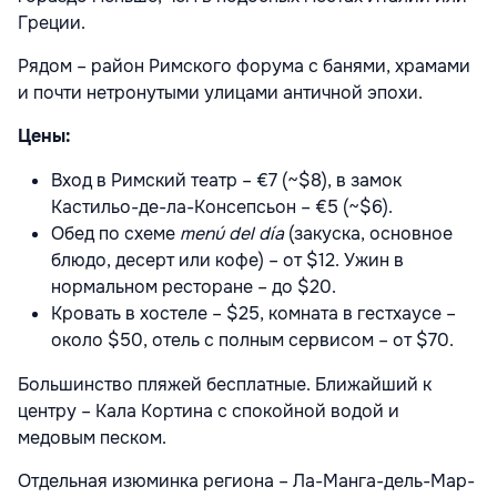
Греции.
Рядом – район Римского форума с банями, храмами
и почти нетронутыми улицами античной эпохи.
Цены:
Вход в Римский театр – €7 (~$8), в замок
Кастильо-де-ла-Консепсьон – €5 (~$6).
Обед по схеме
menú del día
(закуска, основное
блюдо, десерт или кофе) – от $12. Ужин в
нормальном ресторане – до $20.
Кровать в хостеле – $25, комната в гестхаусе –
около $50, отель с полным сервисом – от $70.
Большинство пляжей бесплатные. Ближайший к
центру – Кала Кортина с спокойной водой и
медовым песком.
Отдельная изюминка региона – Ла-Манга-дель-Мар-