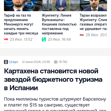
Тариф на газ по
Жунгиету: Линия
Таран возразил
предложению
Вулканешты–
Жунгиету: Слиян
Минэнерго могут
Кишинев полностью
газовых оператор
начать менять
поставлена под
не удешевит газ
каждые три месяца
напряжение
29 Июл. 20:09
23 Июл. 13:52
23 Июл. 16:44
Unian
12 июня 2026, 23:59
18 762
Картахена становится новой
звездой бюджетного туризма
в Испании
Пока миллионы туристов штурмуют Барселону
и платят по $15 за сангрию, существует
испанский город с тысячелетней историей, где