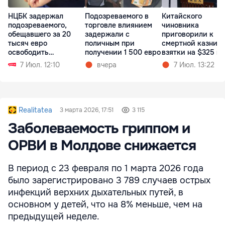
НЦБК задержал
Подозреваемого в
Китайского
подозреваемого,
торговле влиянием
чиновника
обещавшего за 20
задержали с
приговорили к
тысяч евро
поличным при
смертной казни з
освободить
получении 1 500 евро
взятки на $325 м
насильника
7 Июл. 12:10
вчера
7 Июл. 13:22
Realitatea
3 марта 2026, 17:51
3 115
Заболеваемость гриппом и
ОРВИ в Молдове снижается
В период с 23 февраля по 1 марта 2026 года
было зарегистрировано 3 789 случаев острых
инфекций верхних дыхательных путей, в
основном у детей, что на 8% меньше, чем на
предыдущей неделе.