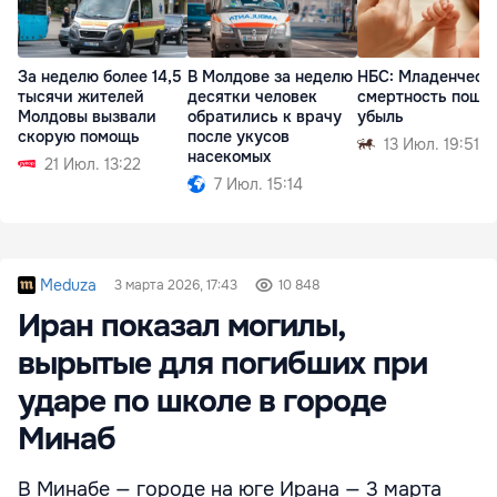
За неделю более 14,5
В Молдове за неделю
НБС: Младенческ
тысячи жителей
десятки человек
смертность пошла
Молдовы вызвали
обратились к врачу
убыль
скорую помощь
после укусов
13 Июл. 19:51
насекомых
21 Июл. 13:22
7 Июл. 15:14
Meduza
3 марта 2026, 17:43
10 848
Иран показал могилы,
вырытые для погибших при
ударе по школе в городе
Минаб
В Минабе — городе на юге Ирана — 3 марта