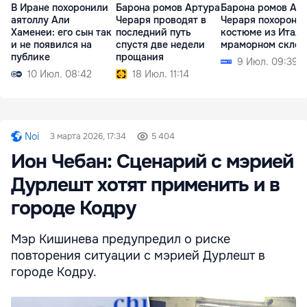
В Иране похоронили
Барона ромов Артура
Барона ромов Ар
аятоллу Али
Чераря проводят в
Чераря похоронят
Хаменеи: его сын так
последний путь
костюме из Итали
и не появился на
спустя две недели
мраморном склеп
публике
прощания
9 Июл. 09:39
10 Июл. 08:42
18 Июл. 11:14
Noi
3 марта 2026, 17:34
5 404
Ион Чебан: Сценарий с мэрией
Дурлешт хотят применить и в
городе Кодру
Мэр Кишинева предупредил о риске
повторения ситуации с мэрией Дурлешт в
городе Кодру.