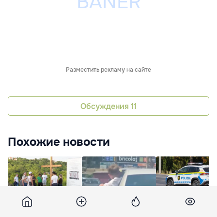
Разместить рекламу на сайте
Обсуждения
11
Похожие новости
Жители Кодру
В Дурлештах ребенок
В Дурлештах
обеспокоены
высунулся из окна
мужчина ударил