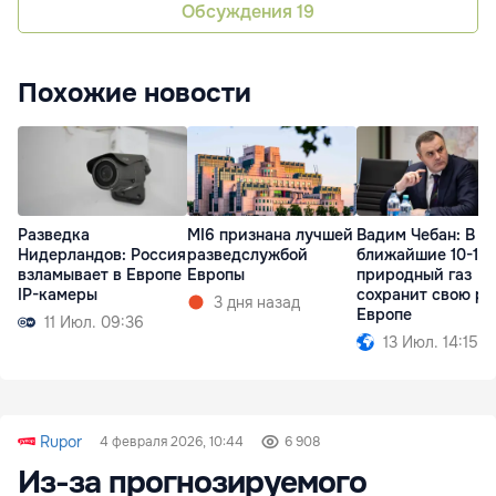
Обсуждения
19
Похожие новости
Разведка
MI6 признана лучшей
Вадим Чебан: В
Нидерландов: Россия
разведслужбой
ближайшие 10-15 
взламывает в Европе
Европы
природный газ
IP-камеры
сохранит свою ро
3 дня назад
Европе
11 Июл. 09:36
13 Июл. 14:15
Rupor
4 февраля 2026, 10:44
6 908
Из-за прогнозируемого